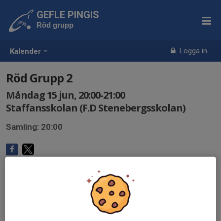
GEFLE PINGIS
Röd grupp
Logga in
Kalender
Röd Grupp 2
Måndag 15 jun, 20:00-21:00
Staffansskolan (F.D Stenebergsskolan)
Samling: 20:00