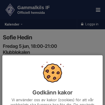
Gammalkils IF
Officiell hemsida
Logga in
Kalender
Sofie Hedin
Fredag 5 jun, 18:00-21:00
Klubblokalen
Samling: 18:00
Godkänn kakor
Vi använder oss av kakor (cookies) för att vår
webbplats ska fungera bra för dig. De används