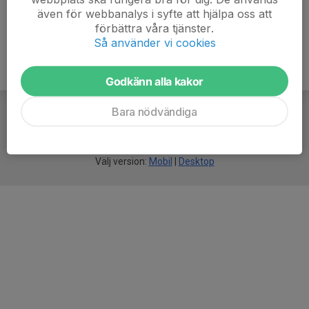
även för webbanalys i syfte att hjälpa oss att
förbättra våra tjänster.
Så använder vi cookies
Godkänn alla kakor
Bara nödvändiga
För
smarta
idrottsföreningar
Välj version:
Mobil
|
Desktop