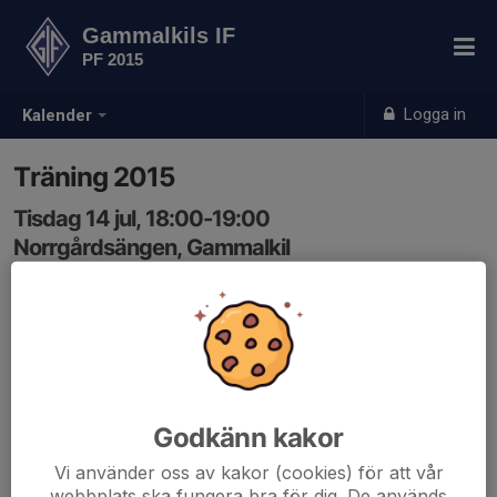
Gammalkils IF
PF 2015
Logga in
Kalender
Träning 2015
Tisdag 14 jul, 18:00-19:00
Norrgårdsängen, Gammalkil
Samling: 17:50
Godkänn kakor
Vi använder oss av kakor (cookies) för att vår
webbplats ska fungera bra för dig. De används