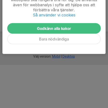
även för webbanalys i syfte att hjälpa oss att
förbättra våra tjänster.
Så använder vi cookies
Godkänn alla kakor
Bara nödvändiga
För
smarta
idrottsföreningar
Välj version:
Mobil
|
Desktop