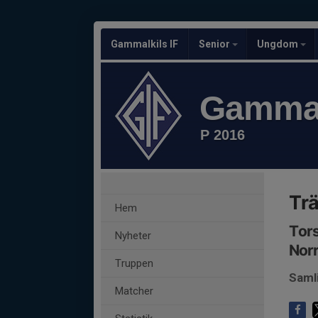
Gammalkils IF
Senior
Ungdom
Gammal
P 2016
Tr
Hem
Tors
Nyheter
Nor
Truppen
Saml
Matcher