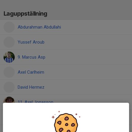
Laguppställning
Abdurahman Abdullahi
Yussef Aroub
9. Marcus Asp
Axel Carlheim
David Hermez
11. Axel Jonasson
Haris Kapidzic