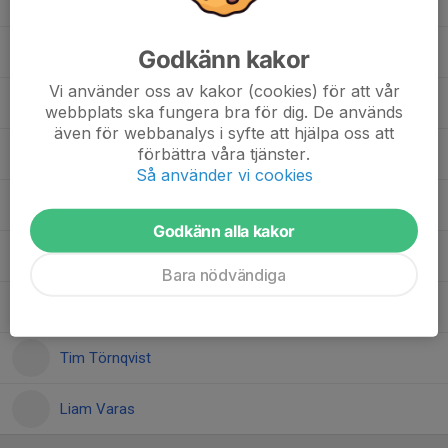
Adam Larsson
Anton Lazarus
Godkänn kakor
Vi använder oss av kakor (cookies) för att vår
Oskar Lundin
webbplats ska fungera bra för dig. De används
även för webbanalys i syfte att hjälpa oss att
förbättra våra tjänster.
Tomasz Moberg
Så använder vi cookies
Emil Simonsson
Godkänn alla kakor
Eric Simonsson
Bara nödvändiga
Oscar Torstensson
Tim Törnqvist
Liam Varas