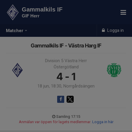
Gammalkils IF
GIF Herr
Logga in
Matcher
Gammalkils IF - Västra Harg IF
Division 5 Västra Herr
Östergötland
4 - 1
18 jun, 18:30, Norrgårdsängen
Samling 17:15
Anmälan var öppen för lagets medlemmar.
Logga in här