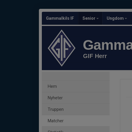
Gammalkils IF
Senior
Ungdom
Gammal
GIF Herr
Hem
Nyheter
Truppen
Matcher