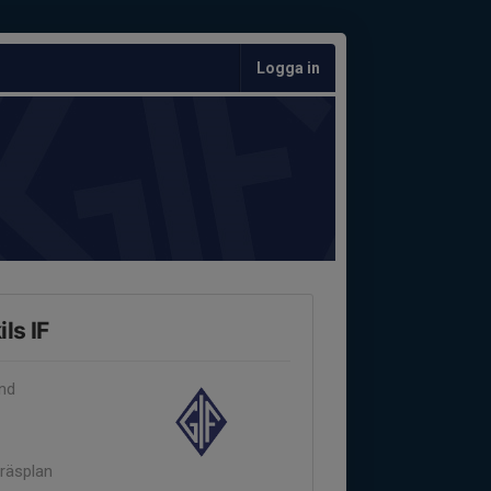
Logga in
ls IF
and
räsplan