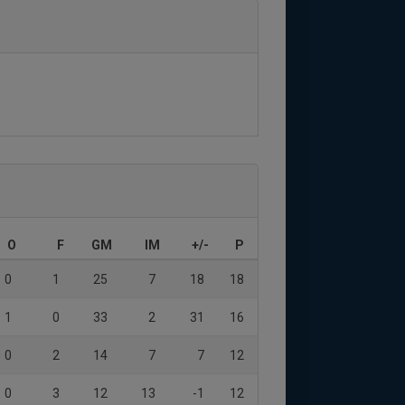
O
F
GM
IM
+/-
P
0
1
25
7
18
18
1
0
33
2
31
16
0
2
14
7
7
12
0
3
12
13
-1
12