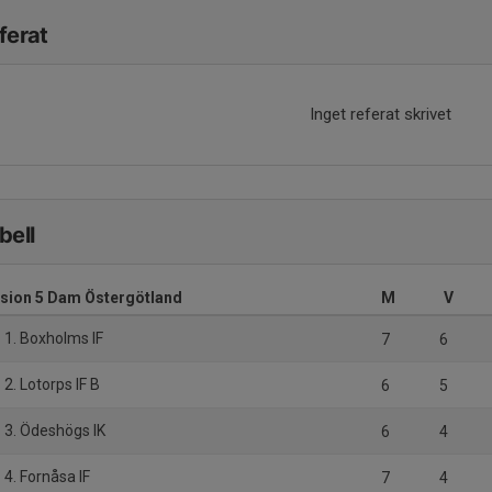
ferat
Inget referat skrivet
bell
ision 5 Dam Östergötland
M
V
1. Boxholms IF
7
6
2. Lotorps IF B
6
5
3. Ödeshögs IK
6
4
4. Fornåsa IF
7
4