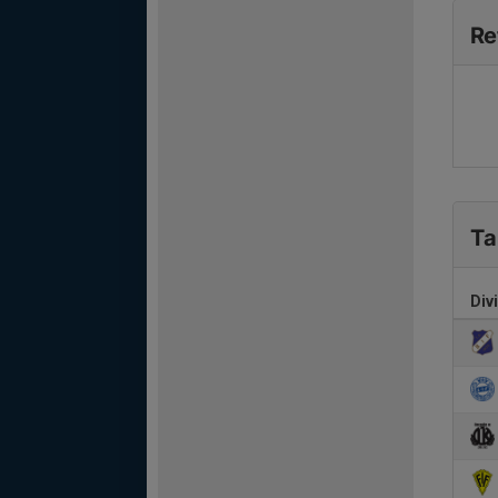
Re
Ta
Div