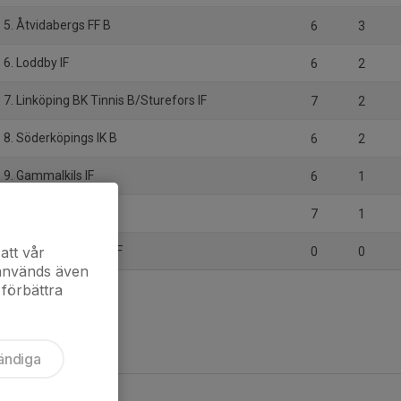
5. Åtvidabergs FF B
6
3
6. Loddby IF
6
2
7. Linköping BK Tinnis B/Sturefors IF
7
2
8. Söderköpings IK B
6
2
9. Gammalkils IF
6
1
10. Västra Harg IF
7
1
11. Södra Turabdin IF
att vår
0
0
 används även
 förbättra
ändiga