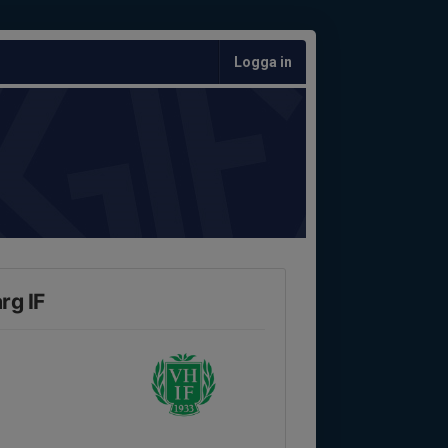
Logga in
rg IF