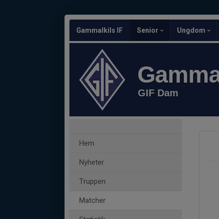
Gammalkils IF
Senior
Ungdom
Gammal
GIF Dam
Hem
Nyheter
Truppen
Matcher