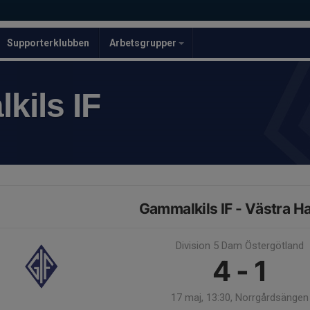
Supporterklubben
Arbetsgrupper
kils IF
Gammalkils IF - Västra Ha
Division 5 Dam Östergötland
4 - 1
17 maj, 13:30, Norrgårdsängen