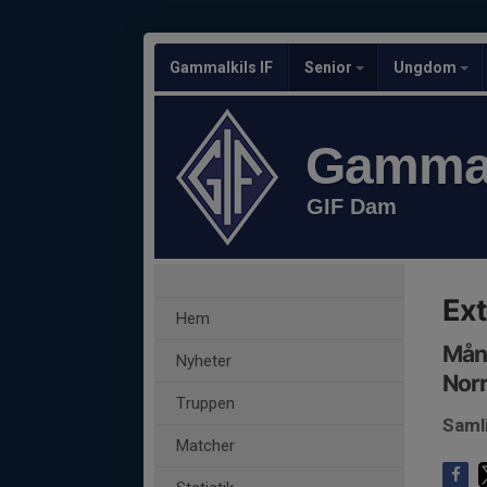
Gammalkils IF
Senior
Ungdom
Gammal
GIF Dam
Ext
Hem
Månd
Nyheter
Nor
Truppen
Saml
Matcher