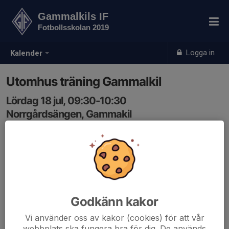
Gammalkils IF
Fotbollsskolan 2019
Logga in
Kalender
Utomhus träning Gammalkil
Lördag 18 jul, 09:30-10:30
Norrgårdsängen, Gammakil
Samling: 09:20
Godkänn kakor
Vi använder oss av kakor (cookies) för att vår
webbplats ska fungera bra för dig. De används