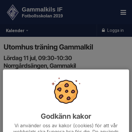
Gammalkils IF
Fotbollsskolan 2019
Logga in
Kalender
Utomhus träning Gammalkil
Lördag 11 jul, 09:30-10:30
Norrgårdsängen, Gammakil
Samling: 09:20
Godkänn kakor
Vi använder oss av kakor (cookies) för att vår
webbplats ska fungera bra för dig. De används