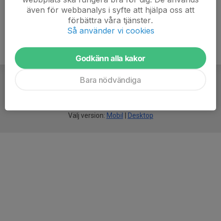
även för webbanalys i syfte att hjälpa oss att
förbättra våra tjänster.
Så använder vi cookies
Godkänn alla kakor
Bara nödvändiga
För
smarta
idrottsföreningar
Välj version:
Mobil
|
Desktop