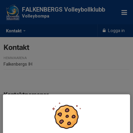
FALKENBERGS Volleybollklubb
Volleybompa
Logga in
Kontakt
Kontakt
HEMMAARENA
Falkenbergs IH
Kontaktpersoner
Viktor Nordh
Ledare
Viktorjoha@gmail.com