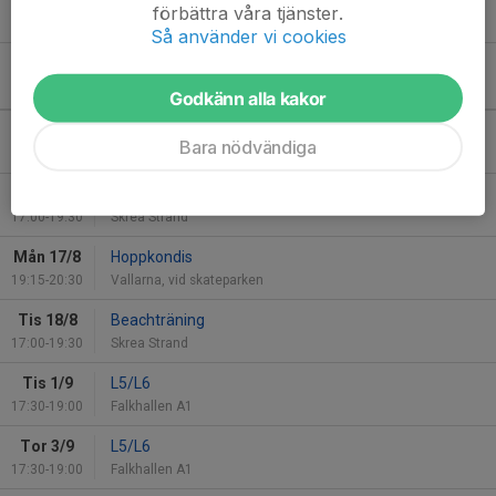
förbättra våra tjänster.
7 feb 2023
Så använder vi cookies
Kommande aktiviteter
Godkänn alla kakor
Mån 10/8
Hoppkondis
Bara nödvändiga
19:15-20:30
Vallarna, vid skateparken
Tis 11/8
Beachträning
17:00-19:30
Skrea Strand
Mån 17/8
Hoppkondis
19:15-20:30
Vallarna, vid skateparken
Tis 18/8
Beachträning
17:00-19:30
Skrea Strand
Tis 1/9
L5/L6
17:30-19:00
Falkhallen A1
Tor 3/9
L5/L6
17:30-19:00
Falkhallen A1