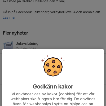
åka med på Örebro Challenge den 2 maj.
Gå in på Facebook Falkenberg volleyboll level 4 och anmäla ditt...
Läs mer
Fler nyheter
Julavslutning
12 dec 2024
Snart drar vi igång
14 aug 2023
Sommaruppehåll
26 jul 2023
Godkänn kakor
Gränsfejden i Ängelholm!
Vi använder oss av kakor (cookies) för att vår
12 mar 2023
webbplats ska fungera bra för dig. De används
även för webbanalys i syfte att hjälpa oss att
Superkul sammandrag!