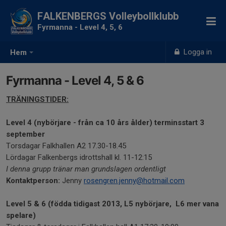
FALKENBERGS Volleybollklubb
Fyrmanna - Level 4, 5, 6
Logga in
Hem
Fyrmanna - Level 4, 5 & 6
TRÄNINGSTIDER:
Level 4 (nybörjare - från ca 10 års ålder) terminsstart 3
september
Torsdagar Falkhallen A2 17.30-18.45
Lördagar Falkenbergs idrottshall kl. 11-12:15
I denna grupp tränar man grundslagen ordentligt
Kontaktperson:
Jenny
rosengren.jenny@hotmail.com
Level 5 & 6 (födda tidigast 2013, L5 nybörjare, L6 mer vana
spelare)