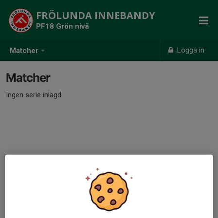
FRÖLUNDA INNEBANDY
PF18 Grön nivå
Logga in
Matcher
Matcher
Ingen serie inlagd