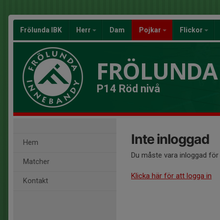
Frölunda IBK
Herr
Dam
Pojkar
Flickor
FRÖLUNDA
P14 Röd nivå
Inte inloggad
Hem
Du måste vara inloggad för 
Matcher
Klicka här för att logga in
Kontakt