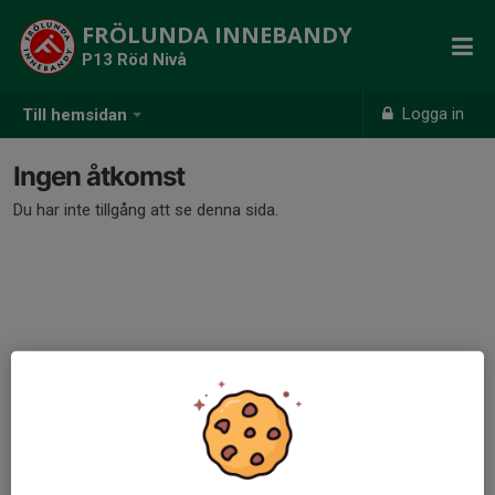
FRÖLUNDA INNEBANDY
P13 Röd Nivå
Logga in
Till hemsidan
Ingen åtkomst
Du har inte tillgång att se denna sida.