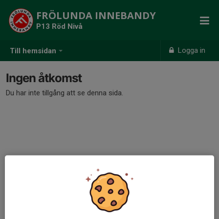
FRÖLUNDA INNEBANDY
P13 Röd Nivå
Logga in
Till hemsidan
Ingen åtkomst
Du har inte tillgång att se denna sida.