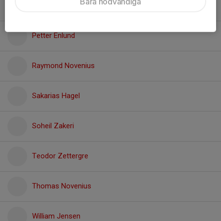
Bara nödvändiga
Oskar Widäng
Petter Enlund
Raymond Novenius
Sakarias Hagel
Soheil Zakeri
Teodor Zettergre
Thomas Novenius
William Jensen