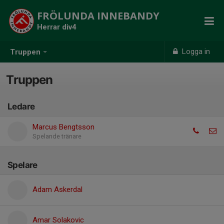
FRÖLUNDA INNEBANDY
Herrar div4
Logga in
Truppen
Truppen
Ledare
Marcus Bengtsson
Spelande tränare
Spelare
Adam Askerdal
Amar Solakovic