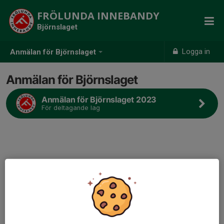
FRÖLUNDA INNEBANDY
Björnslaget
Logga in
Anmälan för Björnslaget
Anmälan för Björnslaget
Anmälan för Björnslaget 2023
För deltagande lag