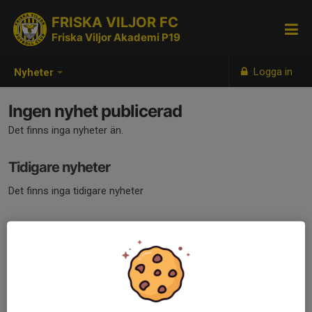
FRISKA VILJOR FC
Friska Viljor Akademi P19
Logga in
Nyheter
Ingen nyhet publicerad
Det finns inga nyheter än.
Tidigare nyheter
Det finns inga tidigare nyheter