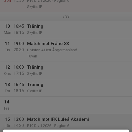
15:30
Sön
P19 Div.1 2026 - Region 6
Skyttis IP
v.33
10
16:45
Träning
18:15
Mån
Skyttis IP
11
19:00
Match mot Frånö SK
20:30
Tis
Division 4 Herr Ångermanland
Tuvan
12
16:00
Träning
17:15
Ons
Skyttis IP
13
16:45
Träning
18:15
Tor
Skyttis IP
14
Fre
15
13:00
Match mot IFK Luleå Akademi
14:30
Lör
P19 Div.1 2026 - Region 6
Nyabvallen