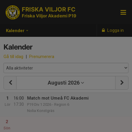
FRISKA VILJOR FC
Friska Viljor Akademi P19
Logga in
Kalender
Kalender
Gå till idag
|
Prenumerera
Augusti 2026
1
16:00
Match mot Umeå FC Akademi
17:30
Lör
P19 Div.1 2026 - Region 6
Nolia Konstgräs
2
Sön