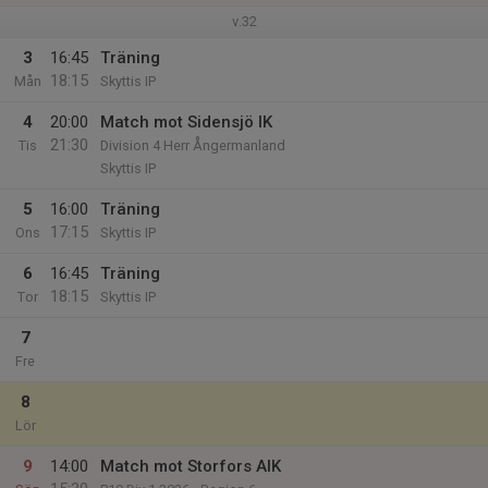
v.32
3
16:45
Träning
18:15
Mån
Skyttis IP
4
20:00
Match mot Sidensjö IK
21:30
Tis
Division 4 Herr Ångermanland
Skyttis IP
5
16:00
Träning
17:15
Ons
Skyttis IP
6
16:45
Träning
18:15
Tor
Skyttis IP
7
Fre
8
Lör
9
14:00
Match mot Storfors AIK