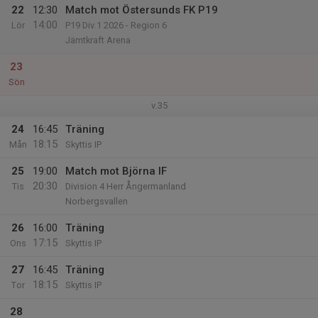
22
12:30
Match mot Östersunds FK P19
14:00
Lör
P19 Div.1 2026 - Region 6
Jämtkraft Arena
23
Sön
v.35
24
16:45
Träning
18:15
Mån
Skyttis IP
25
19:00
Match mot Björna IF
20:30
Tis
Division 4 Herr Ångermanland
Norbergsvallen
26
16:00
Träning
17:15
Ons
Skyttis IP
27
16:45
Träning
18:15
Tor
Skyttis IP
28