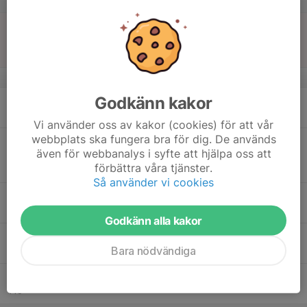
16
12:00
Match mot IFK Luleå Akademi
13:30
Sön
P19 Div.1 2026 - Region 6
Nyabvallen
v.34
Godkänn kakor
17
16:45
Träning
18:15
Mån
Skyttis IP
Vi använder oss av kakor (cookies) för att vår
webbplats ska fungera bra för dig. De används
18
19:00
Match mot Junsele IF
även för webbanalys i syfte att hjälpa oss att
20:30
Tis
Division 4 Herr Ångermanland
förbättra våra tjänster.
Skyttis IP
Så använder vi cookies
19
16:00
Träning
17:15
Ons
Skyttis IP
Godkänn alla kakor
20
16:45
Träning
Bara nödvändiga
18:15
Tor
Skyttis IP
21
Fre