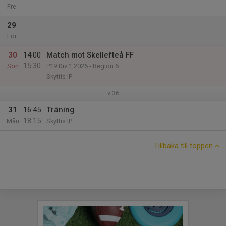
Fre
29
Lör
30
14:00
Match mot Skellefteå FF
15:30
Sön
P19 Div.1 2026 - Region 6
Skyttis IP
v.36
31
16:45
Träning
18:15
Mån
Skyttis IP
Tillbaka till toppen