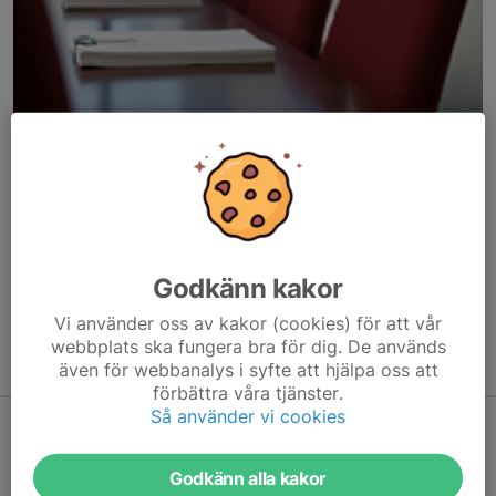
Här hamnar automatiskt de senaste nyheterna på hemsidan. För
att kunna börja administrera hemsidan loggar du in högst upp till
höger.
Godkänn kakor
/Svenskalag.se
Vi använder oss av kakor (cookies) för att vår
webbplats ska fungera bra för dig. De används
även för webbanalys i syfte att hjälpa oss att
Kommande aktiviteter
förbättra våra tjänster.
Så använder vi cookies
Inga aktiviteter inbokade
Godkänn alla kakor