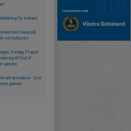
r!
tbildning för tränare
ecka med fokus på
sliv och kulturarv
agen, fredag 17 april,
äla sig till End of
r games
nte att anmäla er - End
mmer games