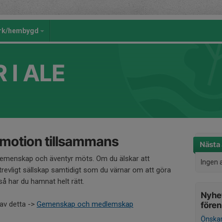
rk/hembygd
 I ALE
h motion tillsammans
Nästa 
 gemenskap och äventyr möts. Om du älskar att
Ingen 
trevligt sällskap samtidigt som du värnar om att göra
 så har du hamnat helt rätt.
Nyhet
 av detta ->
Gemenskap och medlemskap
före
Önskar 