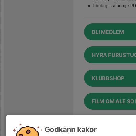
Lördag - söndag kl 9:
BLI MEDLEM
HYRA FURUSTU
KLUBBSHOP
FILM OM ALE 90
Klubbshop
Godkänn kakor