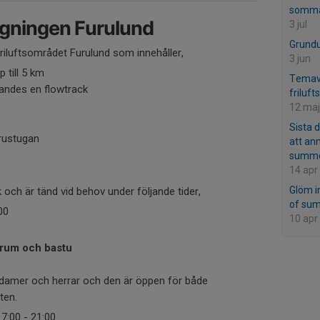
somma
gningen Furulund
3 jul
Grundu
 friluftsområdet Furulund som innehåller,
3 jun
p till 5 km
Temav
randes en flowtrack
friluft
12 maj
Sista d
rustugan
att anm
summe
14 apr
Glöm i
och är tänd vid behov under följande tider,
of su
00
10 apr
rum och bastu
amer och herrar och den är öppen för både
ten.
7:00 - 21:00