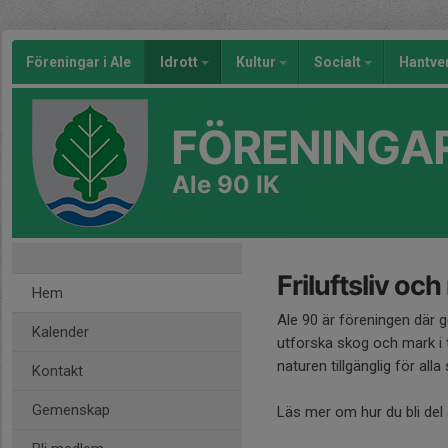
Föreningar i Ale
Idrott
Kultur
Socialt
Hantve
FÖRENINGAR
Ale 90 IK
Friluftsliv oc
Hem
Ale 90 är föreningen där
Kalender
utforska skog och mark i 
naturen tillgänglig för alla
Kontakt
Gemenskap
Läs mer om hur du bli del