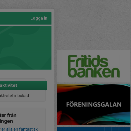
Logga in
aktivitet
aktivitet inbokad
er från
ningen
er alla en fantastisk