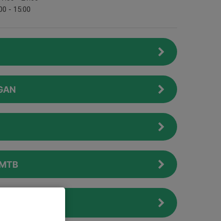
00 - 15:00
GAN
 MTB