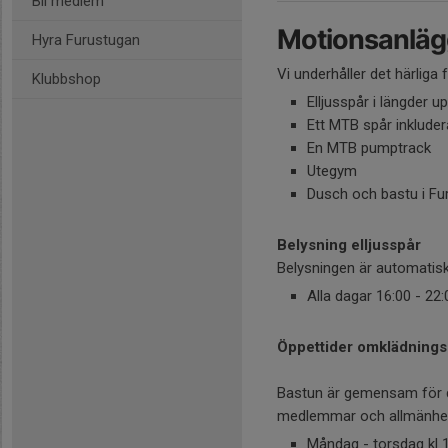
Bli medlem
Motionsanläg
Hyra Furustugan
Vi underhåller det härliga
Klubbshop
Elljusspår i längder up
Ett MTB spår inklude
En MTB pumptrack
Utegym
Dusch och bastu i Fu
Belysning elljusspår
Belysningen är automatisk 
Alla dagar 16:00 - 22:
Öppettider omklädnings
Bastun är gemensam för d
medlemmar och allmänhe
Måndag - torsdag kl 1