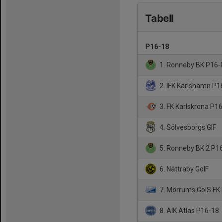
Tabell
P16-18
1. Ronneby BK P16
2. IFK Karlshamn P1
3. FK Karlskrona P1
4. Sölvesborgs GIF
5. Ronneby BK 2 P1
6. Nättraby GoIF
7. Mörrums GoIS FK
8. AIK Atlas P16-18