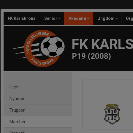
FK Karlskrona
Senior
Akademi
Ungdom
Org
FK KARL
P19 (2008)
Hem
Nyheter
Truppen
Matcher