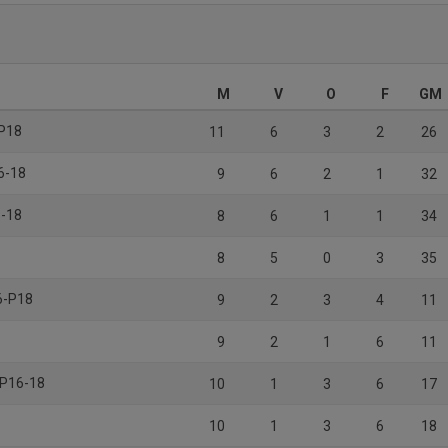
M
V
O
F
GM
-P18
11
6
3
2
26
6-18
9
6
2
1
32
6-18
8
6
1
1
34
8
5
0
3
35
6-P18
9
2
3
4
11
9
2
1
6
11
 P16-18
10
1
3
6
17
10
1
3
6
18