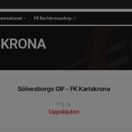
anisationer
FK Karlskronashop
SKRONA
Sölvesborgs GIF - FK Karlskrona
P16-18
Uppskjuten