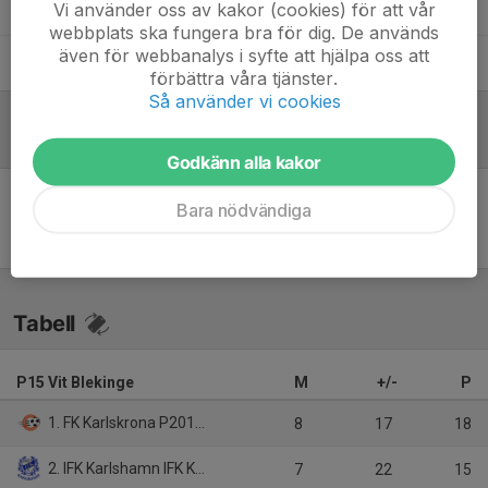
Håkan Persson
Tränare
Vi använder oss av kakor (cookies) för att vår
webbplats ska fungera bra för dig. De används
även för webbanalys i syfte att hjälpa oss att
Omar Raouf
Tränare
förbättra våra tjänster.
Så använder vi cookies
Referat
Godkänn alla kakor
Bara nödvändiga
Inget referat skrivet
Tabell
P15 Vit Blekinge
M
+/-
P
1. FK Karlskrona P2011 Orange
8
17
18
2. IFK Karlshamn IFK Karlshamn P 15 P 15 Vit
7
22
15