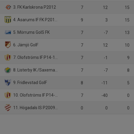
3. FK Karlskrona P2012
7
12
15
4. Asarums IF FK P2011/2012
9
3
15
5. Mörrums GoIS FK
7
-7
13
6. Jämjö GoIF
7
12
10
7. Olofströms IF P14-15 Svart
7
-1
9
8. Listerby IK /Saxemara IF
7
-7
8
9. Fridlevstad GoIF
8
-11
5
10. Olofströms IF P14-15 Röd
7
-40
0
11. Högadals IS P2009-2012
0
0
0