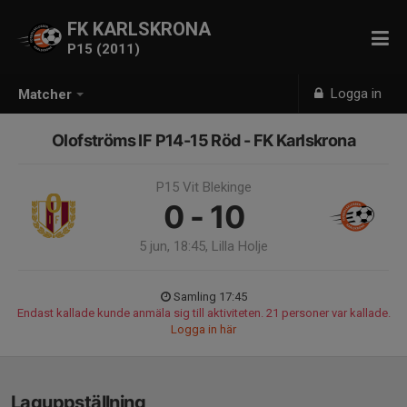
FK KARLSKRONA
P15 (2011)
Logga in
Matcher
Olofströms IF P14-15 Röd - FK Karlskrona
P15 Vit Blekinge
0 - 10
5 jun, 18:45, Lilla Holje
Samling 17:45
Endast kallade kunde anmäla sig till aktiviteten. 21 personer var kallade.
Logga in här
Laguppställning