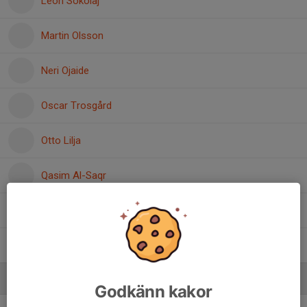
Leon Sokolaj
Martin Olsson
Neri Ojaide
Oscar Trosgård
Otto Lilja
Qasim Al-Saqr
Rivaldo Pepniku
Vilmer Algerstedt
Ledare
Godkänn kakor