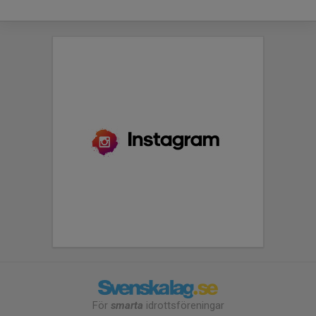
För
smarta
idrottsföreningar