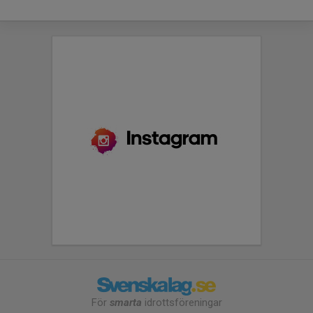
För
smarta
idrottsföreningar