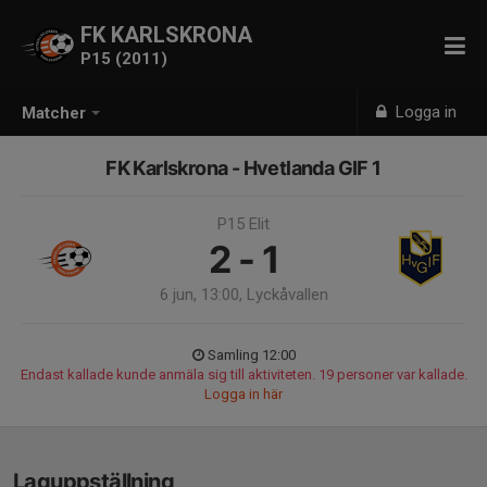
FK KARLSKRONA
P15 (2011)
Logga in
Matcher
FK Karlskrona - Hvetlanda GIF 1
P15 Elit
2 - 1
6 jun, 13:00, Lyckåvallen
Samling 12:00
Endast kallade kunde anmäla sig till aktiviteten. 19 personer var kallade.
Logga in här
Laguppställning