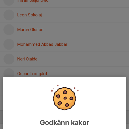
Imran Saljunovic
Leon Sokolaj
Martin Olsson
Mohammed Abbas Jabbar
Neri Ojaide
Oscar Trosgård
Otto Lilja
Rivaldo Pepniku
Ledare
Godkänn kakor