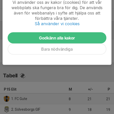
Håkan Persson
Tränare
Vi använder oss av kakor (cookies) för att vår
webbplats ska fungera bra för dig. De används
även för webbanalys i syfte att hjälpa oss att
Omar Raouf
Tränare
förbättra våra tjänster.
Så använder vi cookies
Referat
Godkänn alla kakor
Bara nödvändiga
Inget referat skrivet
Tabell
P15 Elit
M
+/-
P
1. FC Gute
8
21
21
2. Sölvesborgs GIF
9
18
19