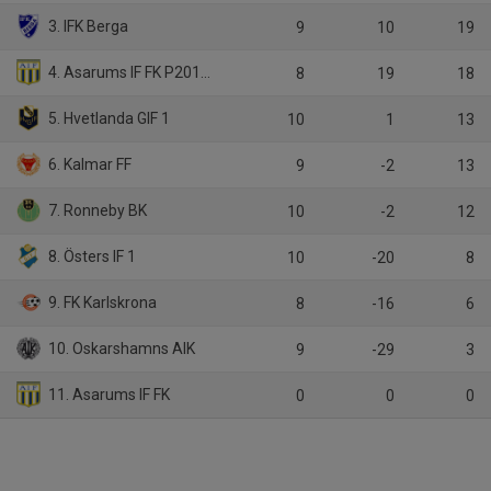
3. IFK Berga
9
10
19
4. Asarums IF FK P2011/2012
8
19
18
5. Hvetlanda GIF 1
10
1
13
6. Kalmar FF
9
-2
13
7. Ronneby BK
10
-2
12
8. Östers IF 1
10
-20
8
9. FK Karlskrona
8
-16
6
10. Oskarshamns AIK
9
-29
3
11. Asarums IF FK
0
0
0