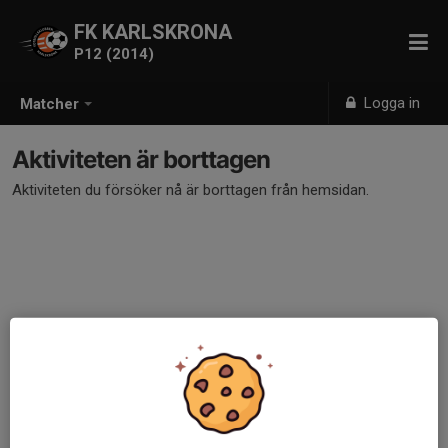
FK KARLSKRONA
P12 (2014)
Logga in
Matcher
Aktiviteten är borttagen
Aktiviteten du försöker nå är borttagen från hemsidan.