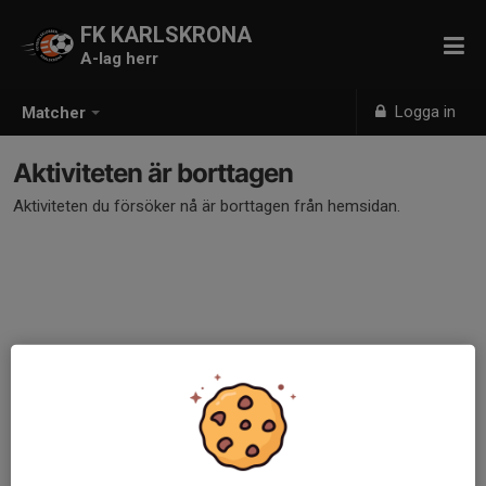
FK KARLSKRONA
A-lag herr
Logga in
Matcher
Aktiviteten är borttagen
Aktiviteten du försöker nå är borttagen från hemsidan.