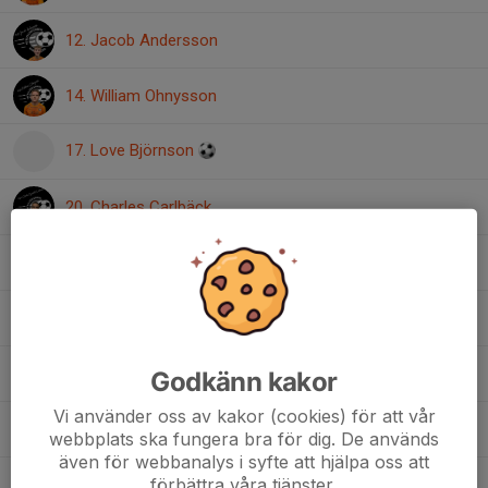
12. Jacob Andersson
14. William Ohnysson
17. Love Björnson
20. Charles Carlbäck
21. Neo Johansson
22. Simon Ekblad
23. William Andersson
Godkänn kakor
Vi använder oss av kakor (cookies) för att vår
24. Wilmer Andersson
webbplats ska fungera bra för dig. De används
även för webbanalys i syfte att hjälpa oss att
förbättra våra tjänster.
26. Vincent Bovbjerg