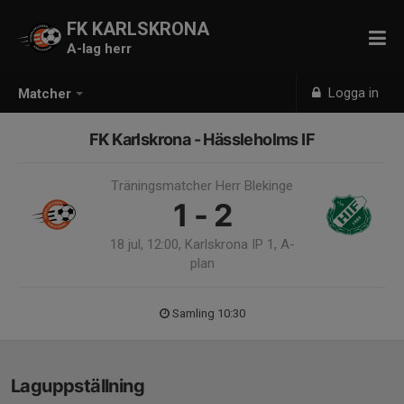
FK KARLSKRONA
A-lag herr
Logga in
Matcher
FK Karlskrona - Hässleholms IF
Träningsmatcher Herr Blekinge
1 - 2
18 jul, 12:00, Karlskrona IP 1, A-
plan
Samling 10:30
Laguppställning