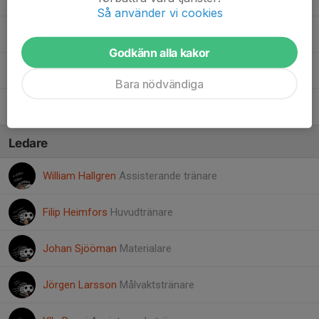
Så använder vi cookies
30. Casper Andersson
Godkänn alla kakor
64. Pontus Jonsson
Bara nödvändiga
77. Lukas Nennesson
Ledare
William Hallgren
Assisterande tränare
Filip Heimfors
Huvudtränare
Johan Sjööman
Materialare
Jörgen Larsson
Målvaktstränare