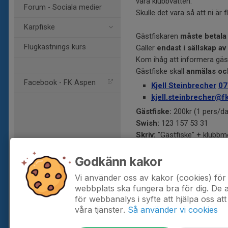
våra klubbvatten.
Forum - Sociala medier
Skulle det vara så att ni är f
Karpfiske
Gästfiskaren
måste betala
Flugkastnings kurs
Gäller
endast i sällskap a
Kom ihåg att informera gäs
Gästfiske skall
anmälas och
Facebook - FK Aspen
Kjell Steinbrecher
07
kjell.steinbrecher@f
Gästfiske:
200kr (1 pers/d
Swish:
123 157 53 31
Skriv:
"Gästfiske" + klubbm
Fiskeregler
Godkänn kakor
Vi använder oss av kakor (cookies) för 
webbplats ska fungera bra för dig. De
för webbanalys i syfte att hjälpa oss att
våra tjänster.
Så använder vi cookies