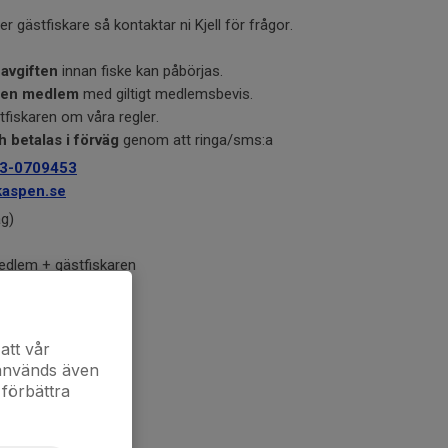
ler gästfiskare så kontaktar ni Kjell för frågor.
 avgiften
innan fiske kan påbörjas.
v en medlem
med giltigt medlemsbevis.
tfiskaren om våra regler.
 betalas i förväg
genom att ringa/sms:a
3-0709453
kaspen.se
ag)
edlem + gästfiskaren
att vår
 används även
 förbättra