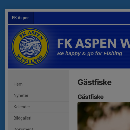
FK Aspen
FK ASPEN W
Be happy & go for Fishing
Gästfiske
Hem
Nyheter
Gästfiske
Kalender
Bildgalleri
Dokument