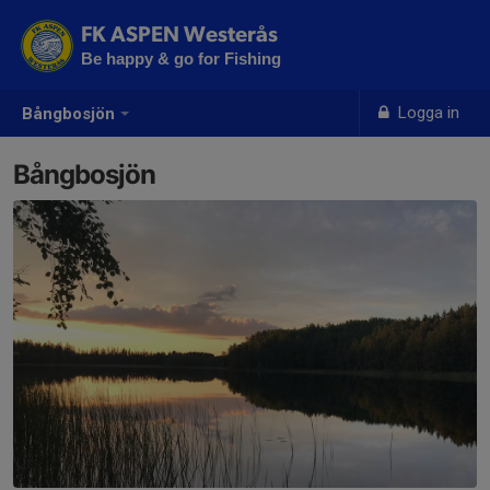
FK ASPEN Westerås
Be happy & go for Fishing
Logga in
Bångbosjön
Bångbosjön