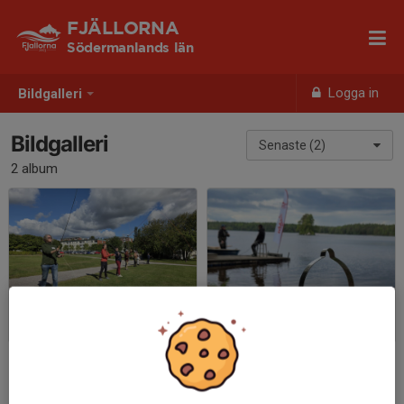
FJÄLLORNA
Södermanlands län
Logga in
Bildgalleri
Bildgalleri
Senaste (2)
2 album
Flugfiskekurs 2025 Augusti
Malmsjön 2025 Juni
2025-08-23
|
2 st
2025-06-08
|
4 st