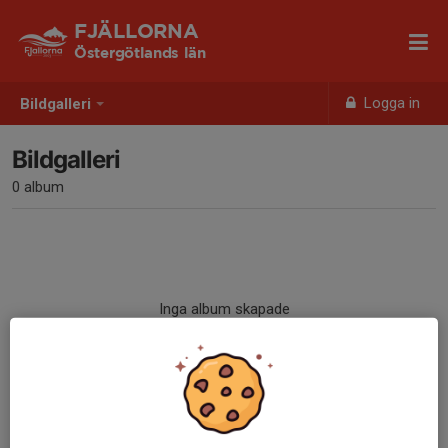
FJÄLLORNA
Östergötlands län
Logga in
Bildgalleri
Bildgalleri
0 album
Inga album skapade