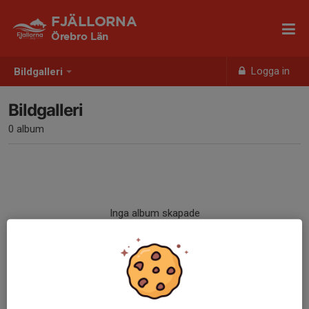
FJÄLLORNA
Örebro Län
Logga in
Bildgalleri
Bildgalleri
0 album
Inga album skapade