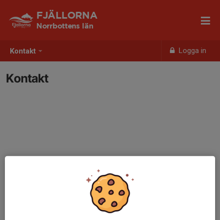
FJÄLLORNA
Norrbottens län
Logga in
Kontakt
Kontakt