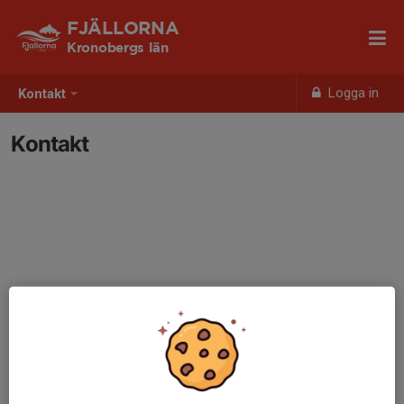
FJÄLLORNA
Kronobergs län
Logga in
Kontakt
Kontakt