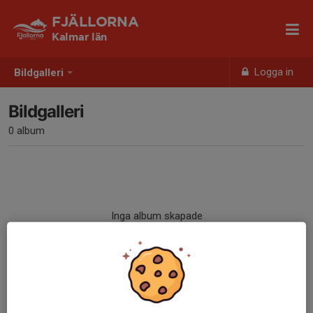
FJÄLLORNA
Kalmar län
Logga in
Bildgalleri
Bildgalleri
0 album
Inga album skapade