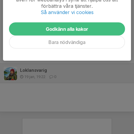
Hör av dig via mejl till
info@fjallorna.se
eller ring
070-292 25
förbättra våra tjänster.
83
.
Så använder vi cookies
Dela nyhet
Godkänn alla kakor
Bara nödvändiga
Tidigare nyheter
Loklansvarig
19 jan, 19:22
0