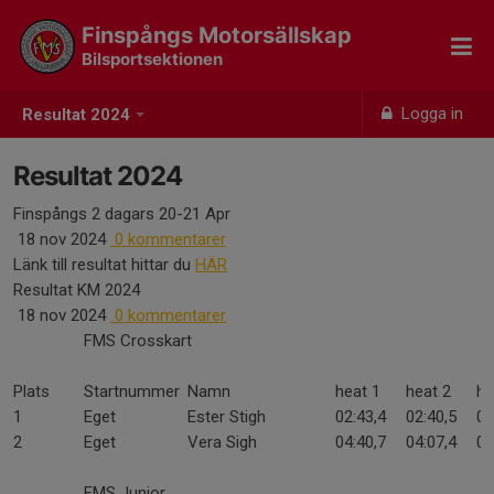
Finspångs Motorsällskap
Bilsportsektionen
Logga in
Resultat 2024
Resultat 2024
Finspångs 2 dagars 20-21 Apr
18 nov 2024
0 kommentarer
Länk till resultat hittar du
HÄR
Resultat KM 2024
18 nov 2024
0 kommentarer
FMS Crosskart
Plats
Startnummer
Namn
heat 1
heat 2
he
1
Eget
Ester Stigh
02:43,4
02:40,5
02
2
Eget
Vera Sigh
04:40,7
04:07,4
04
FMS Junior