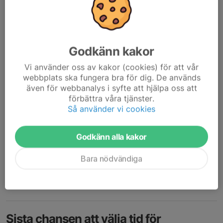
semesteruppehållet. V.v kontrollera om ni fått en tid som
öppningsansvarig i kalendern.
Nu ligger även höstens träningstider uppe i kalendern! Så boka in
Godkänn kakor
er på...
Läs mer
Vi använder oss av kakor (cookies) för att vår
webbplats ska fungera bra för dig. De används
även för webbanalys i syfte att hjälpa oss att
Vernum MX Cup
förbättra våra tjänster.
Så använder vi cookies
7 maj, 22:05
0 kommentarer
Lördag 23 maj körs motocrosstävling på Eliantorp.
Godkänn alla kakor
Vi behöver hjälp av funktionärer, främst flaggvakter.
Tider ca 8-18, helst heldag men kan du inte så välj fm eller em.
Bara nödvändiga
Frukost och lunch serveras.
Anmäl dig till
roger@nanolfsvillan....
Läs mer
Sista chansen att välja tid för