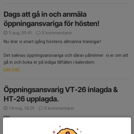
Dags att gå in och anmäla
öppningansvariga för hösten!
5 aug, 09:41
0 kommentarer
Nu drar vi snart igång höstens allmänna träningar!
Det saknas öppningsansvariga och därav påminner vi er om att
gå in och boka er på lediga tillfällen i kalendern.
Läs mer
Öppningsansvarig VT-26 inlagda &
HT-26 upplagda.
14 maj, 18:29
0 kommentarer
Hej,
Vi har nu fördelat ut dom sista träningstiderna fram till