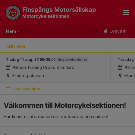
Finspångs Motorsällskap
Motorcykelsektionen
Logga in
Hem
Aktiviteter
Tisdag 11 aug, 17:00-20:00
Torsdag 
Motorcykelsektionen
Allmän Träning Cross & Enduro
Allmä
Eliantorpsbanan
Elian
Hela kalendern
Välkommen till Motorcykelsektionen!
Här finner ni information om motocross och enduro!