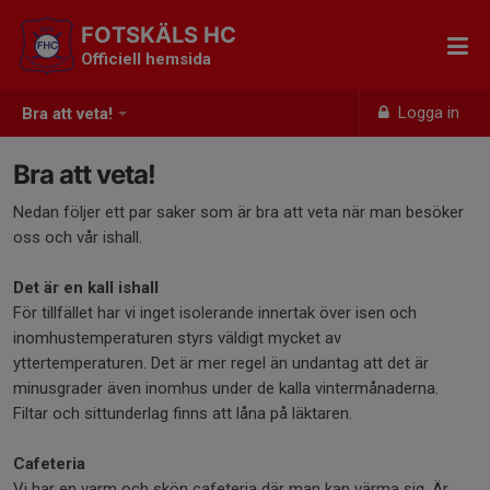
FOTSKÄLS HC
Officiell hemsida
Logga in
Bra att veta!
Bra att veta!
Nedan följer ett par saker som är bra att veta när man besöker
oss och vår ishall.
Det är en kall ishall
För tillfället har vi inget isolerande innertak över isen och
inomhustemperaturen styrs väldigt mycket av
yttertemperaturen. Det är mer regel än undantag att det är
minusgrader även inomhus under de kalla vintermånaderna.
Filtar och sittunderlag finns att låna på läktaren.
Cafeteria
Vi har en varm och skön cafeteria där man kan värma sig. Är