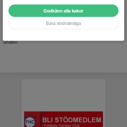
Närmsta restaurang, pizzeria eller gatukök ligger ca. 1 mil från
ishallen.
Godkänn alla kakor
Betalningsmedel
Bara nödvändiga
Vi acceptera inte betalning med kort, utan enbart via Swish eller
kontanter. Närmsta bankomat finns i Skene, ca. 10 km från
ishallen.