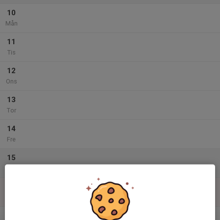
10
Mån
11
Tis
12
Ons
13
Tor
14
Fre
15
Lör
16
Sön
v.34