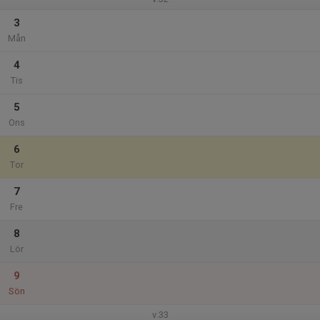
3
Mån
4
Tis
5
Ons
6
Tor
7
Fre
8
Lör
9
Sön
v.33