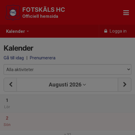
FOTSKÄLS HC
Officiell hemsida
Logga in
Kalender
Kalender
Gå till idag
|
Prenumerera
Augusti 2026
1
Lör
2
Sön
v.32