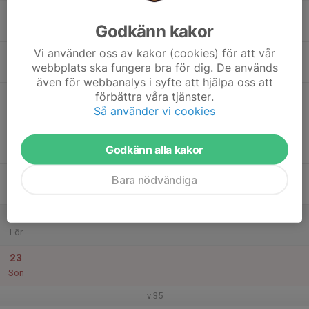
17
Godkänn kakor
Mån
Vi använder oss av kakor (cookies) för att vår
18
webbplats ska fungera bra för dig. De används
Tis
även för webbanalys i syfte att hjälpa oss att
19
förbättra våra tjänster.
Så använder vi cookies
Ons
20
Godkänn alla kakor
Tor
21
Bara nödvändiga
Fre
22
Lör
23
Sön
v.35