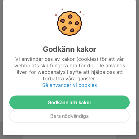
Klubbkläder finns att handla via
Stadium TeamSales
och då
stöttar du också föreningen. Detta går under benämningen
träningskläder men går bra att spela matcher i också.
Stadium i Falun har en kollektion med de flesta delarna
ifrån Craft hemma där man kan prova storlekarna. Säg till i
Godkänn kakor
kassan eller till personalen att man vill prova klubbkläder till
FaluBMK så hjälper de till. Craft-kläderna finns normalt
inte
Vi använder oss av kakor (cookies) för att vår
ute i butiken.
webbplats ska fungera bra för dig. De används
även för webbanalys i syfte att hjälpa oss att
förbättra våra tjänster.
Beställning Stadium TeamSales
Så använder vi cookies
Godkänn alla kakor
Bara nödvändiga