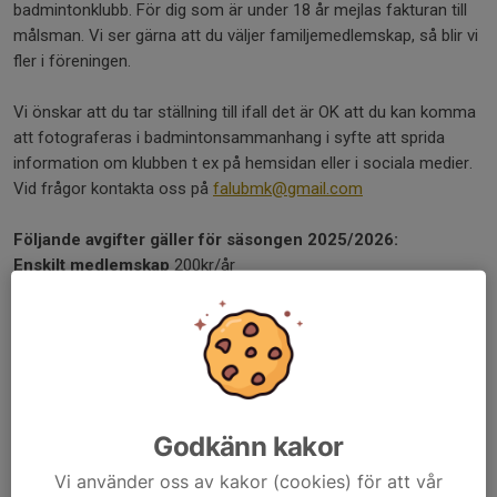
badmintonklubb. För dig som är under 18 år mejlas fakturan till
målsman. Vi ser gärna att du väljer familjemedlemskap, så blir vi
fler i föreningen.
Vi önskar att du tar ställning till ifall det är OK att du kan komma
att fotograferas i badmintonsammanhang i syfte att sprida
information om klubben t ex på hemsidan eller i sociala medier.
Vid frågor kontakta oss på
falubmk@gmail.com
Följande avgifter gäller för säsongen 2025/2026:
Enskilt medlemskap
200kr/år
Familjemedlemskap
400kr per familj/år
Badmintonskolan och Fortsättningsgruppen
800 kr/termin
Tävlingsgruppen
: Ungdom t.o.m 18 år 1000 kr/termin; Fr.o.m 19
år 1200 kr/termin
Motionär
: 800 kr/termin
Godkänn kakor
GDPR
Hanteras av Svenskalag AB samt IdrottOnline.
Vi använder oss av kakor (cookies) för att vår
https://www.svenskalag.se/faq/gdpr