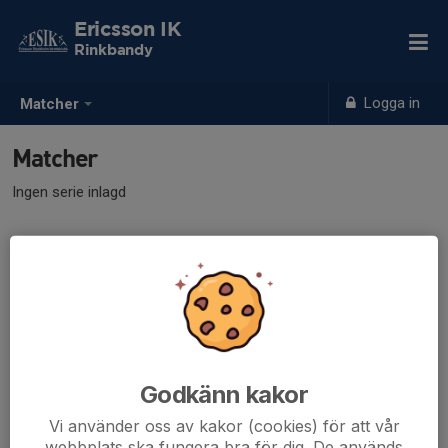
Ericsson IK
Rinkbandy
Logga in
Matcher
Matcher
Ingen serie inlagd
Godkänn kakor
Vi använder oss av kakor (cookies) för att vår
webbplats ska fungera bra för dig. De används