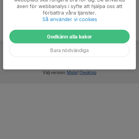
även för webbanalys i syfte att hjälpa oss att
förbättra våra tjänster.
Så använder vi cookies
Godkänn alla kakor
Bara nödvändiga
För
smarta
idrottsföreningar
Välj version:
Mobil
|
Desktop