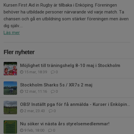
Kursen First Aid in Rugby är tillbaka i Enköping. Föreningen
behöver ha utbildade personer närvarande vid varje match. Ta
chansen och gå en utbildning som stärker föreningen men även
dig själv....
Läs mer
Fler nyheter
Möjlighet till träningshelg 8-10 maj i Stockholm
15 mar, 18:39
0
Stockholm Sharks 5s / XR7s 2 maj
12 mar, 11:16
0
OBS! Inställt pga för få anmälda - Kurser i Enköping!
2 mar, 23:43
0
Nu söker vi nästa års styrelsemedlemmar!
9 feb, 18:00
0