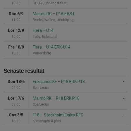
10:00
RCLF/Gubbängsfältet
Sön 6/9
Malmö RC
–
P16 EAST
11:00
Rocksjövallen, Jönköping
Lör 12/9
Flera
–
U14
10:00
Täby, Erikslund
Fre 18/9
Flera
–
U14 ERK-U14
15:00
Vänersborg
Senaste resultat
Sön 18/6
Erikslunds KF
–
P18 ERK P18
-
09:00
Spartacus
Lör 17/6
Malmö RK
–
P18 ERK P18
-
09:00
Spartacus
Ons 3/5
F18
–
Stockholm Exiles RFC
-
18:00
Korsängen A-plan