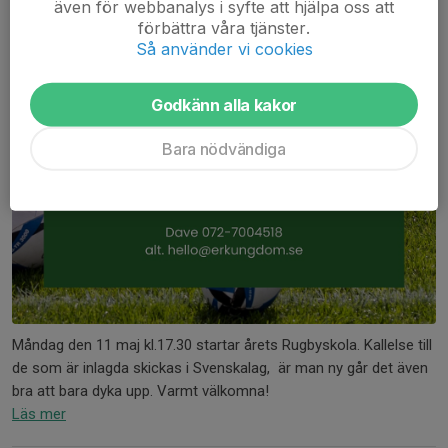
även för webbanalys i syfte att hjälpa oss att
förbättra våra tjänster.
Så använder vi cookies
Godkänn alla kakor
Bara nödvändiga
Måndag den 11 maj kl.17.30 startar årets Rugbyskola. Kallelse till
de som är inlagda skickas i Svenskalag, är man ny går det även
bra att bara dyka upp. Varmt välkomna!
Läs mer