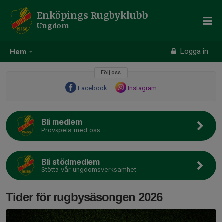
Enköpings Rugbyklubb
Ungdom
Logga in
Hem
Följ oss
Facebook
Instagram
Bli medlem
Provspela med oss
Bli stödmedlem
Stötta vår ungdomsverksamhet
Tider för rugbysäsongen 2026