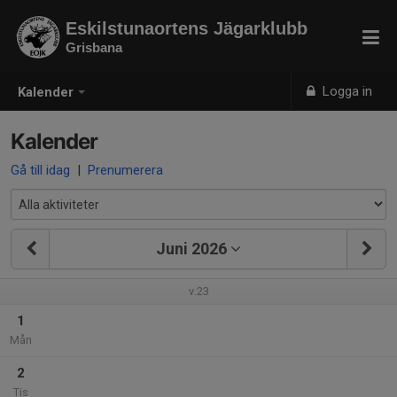
Eskilstunaortens Jägarklubb
Grisbana
Logga in
Kalender
Kalender
Gå till idag
|
Prenumerera
Juni 2026
v.23
1
Mån
2
Tis