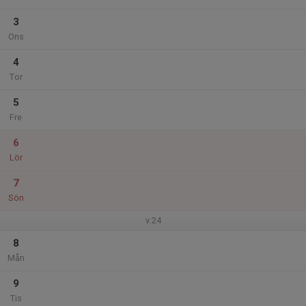
3
Ons
4
Tor
5
Fre
6
Lör
7
Sön
v.24
8
Mån
9
Tis