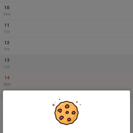
10
Ons
11
Tor
12
Fre
13
Lör
14
Sön
v.25
15
Mån
16
Tis