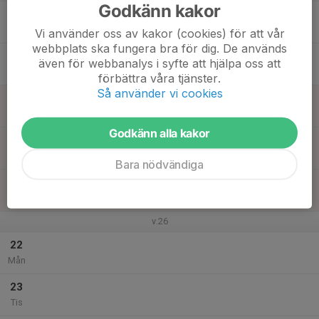
Godkänn kakor
17
Ons
Vi använder oss av kakor (cookies) för att vår
webbplats ska fungera bra för dig. De används
18
även för webbanalys i syfte att hjälpa oss att
Tor
förbättra våra tjänster.
Så använder vi cookies
19
Fre
Godkänn alla kakor
20
Lör
Bara nödvändiga
21
Sön
v.26
22
Mån
23
Tis