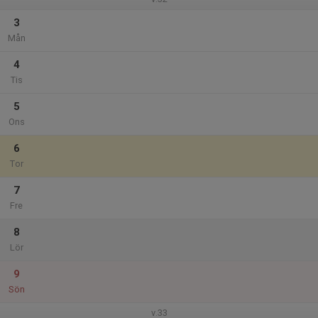
3
Mån
4
Tis
5
Ons
6
Tor
7
Fre
8
Lör
9
Sön
v.33