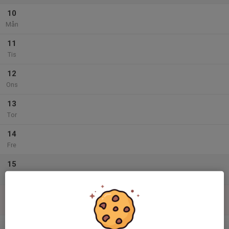
10
Mån
11
Tis
12
Ons
13
Tor
14
Fre
15
Lör
16
Sön
v.34