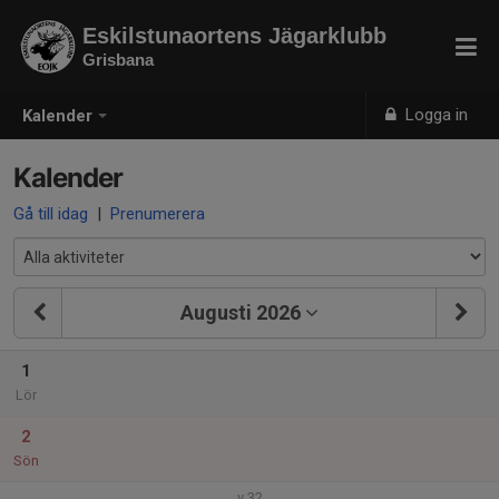
Eskilstunaortens Jägarklubb
Grisbana
Logga in
Kalender
Kalender
Gå till idag
|
Prenumerera
Augusti 2026
1
Lör
2
Sön
v.32