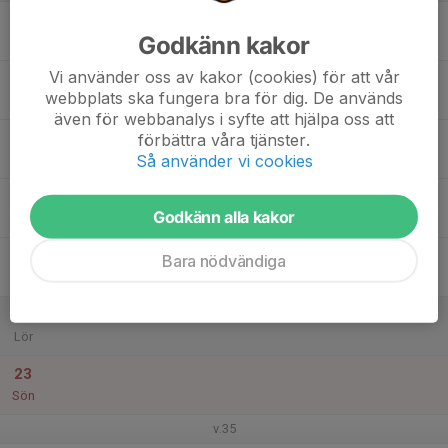
17
Godkänn kakor
Mån
Vi använder oss av kakor (cookies) för att vår
18
webbplats ska fungera bra för dig. De används
Tis
även för webbanalys i syfte att hjälpa oss att
19
förbättra våra tjänster.
Så använder vi cookies
Ons
20
Godkänn alla kakor
Tor
21
Bara nödvändiga
Fre
22
Lör
23
Sön
v.35