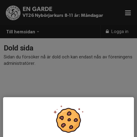
EN GARDE
VT26 Nybörjarkurs 8-11 år: Måndagar
Logga in
Till hemsidan
Dold sida
Sidan du försöker nå är dold och kan endast nås av föreningens
administratörer.