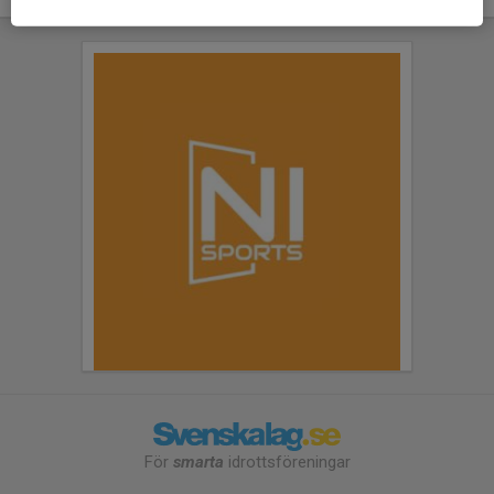
För
smarta
idrottsföreningar