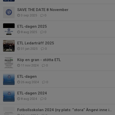
SAVE THE DATE 8 November
3 sep 2025
0
ETL-dagen 2025
8 aug 2025
0
ETL Ledarträff 2025
31 jan 2025
0
Köp en gran - stötta ETL
11 nov 2024
0
ETL-dagen
26 aug 2024
0
ETL-dagen 2024
8 aug 2024
0
Fotbollsskolan 2024 (ny plats: ”stora” Ängevi inne i samhället)