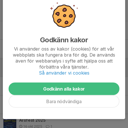
Tidigare nyheter
Sponsorer 2026
29 maj, 14:50
0
Godkänn kakor
Mix -19
Vi använder oss av kakor (cookies) för att vår
2 apr, 20:31
0
webbplats ska fungera bra för dig. De används
även för webbanalys i syfte att hjälpa oss att
ETL kläder
förbättra våra tjänster.
9 mar, 21:10
0
Så använder vi cookies
Julklappstips
Godkänn alla kakor
16 dec 2025
0
Bara nödvändiga
Ytterligare ett sätt att stötta ETL
15 nov 2025
0
Årsfest 2025
16 okt 2025
1